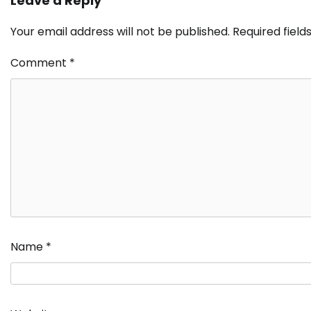
Leave a Reply
Your email address will not be published.
Required fiel
Comment
*
Name
*