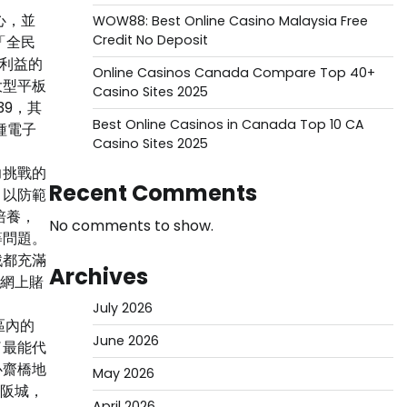
心，並
WOW88: Best Online Casino Malaysia Free
Credit No Deposit
「全民
利益的
Online Casinos Canada Compare Top 40+
大型平板
Casino Sites 2025
39，其
Best Online Casinos in Canada Top 10 CA
種電子
Casino Sites 2025
力挑戰的
Recent Comments
，以防範
培養，
No comments to show.
等問題。
戲都充滿
Archives
，網上賭
July 2026
區內的
June 2026
了最能代
心齋橋地
May 2026
大阪城，
April 2026