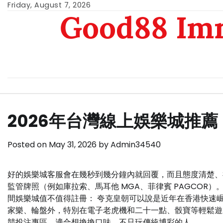
Skip
Friday, August 7, 2026
Good88 Imm
to
content
2026年台灣線上娛樂城推
Posted on
May 31, 2026
by
Admin34540
好的娛樂城客服會在幾秒到幾分鐘內就回覆，而且態度清楚、
監管牌照（例如庫拉索、馬耳他 MGA、菲律賓 PAGCOR
間娛樂城值不值得註冊： 夸克皇朝可以說是近年在香港快速崛
家樂、輪盤外，特別在電子老虎機和二十一點、骰寶等輕鬆遊
競投注專區，適合想換換口味、不只玩傳統博彩的人。