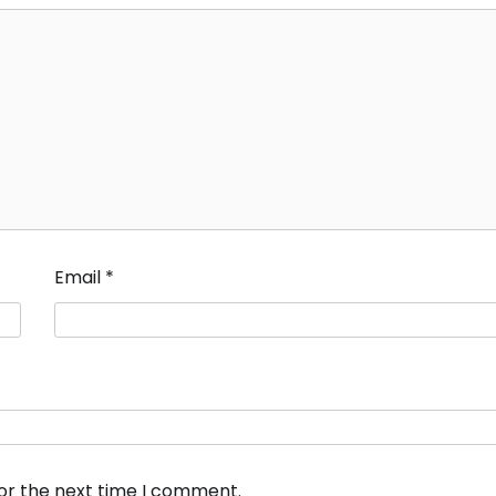
Email
*
for the next time I comment.