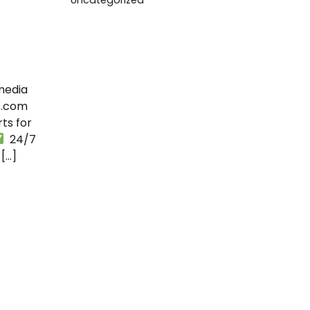
Uncategorized
media
s.com
ts for
24/7
 […]