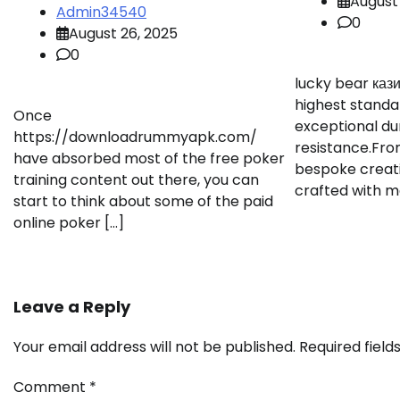
August
Admin34540
0
August 26, 2025
0
lucky bear каз
highest standa
Once
exceptional du
https://downloadrummyapk.com/
resistance.Fro
have absorbed most of the free poker
bespoke creati
training content out there, you can
crafted with me
start to think about some of the paid
online poker […]
Leave a Reply
Your email address will not be published.
Required fiel
Comment
*