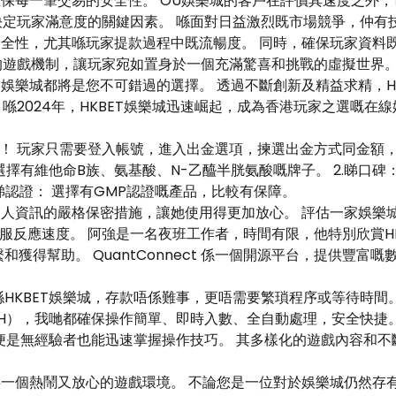
確保每一筆交易的安全性。 OU娛樂城的客戶在評價其速度之外，
決定玩家滿意度的關鍵因素。 喺面對日益激烈既市場競爭，仲有
安全性，尤其喺玩家提款過程中既流暢度。 同時，確保玩家資料
的遊戲機制，讓玩家宛如置身於一個充滿驚喜和挑戰的虛擬世界
娛樂城都將是您不可錯過的選擇。 透過不斷創新及精益求精，HK
2024年，HKBET娛樂城迅速崛起，成為香港玩家之選嘅在線
唔到！ 玩家只需要登入帳號，進入出金選項，揀選出金方式同金額
選擇有維他命B族、氨基酸、N-乙醯半胱氨酸嘅牌子。 2.睇口碑：
.睇認證： 選擇有GMP認證嘅產品，比較有保障。
個人資訊的嚴格保密措施，讓她使用得更加放心。 評估一家娛樂
反應速度。 阿強是一名夜班工作者，時間有限，他特別欣賞HK
獲得幫助。 QuantConnect 係一個開源平台，提供豐富嘅
喺HKBET娛樂城，存款唔係難事，更唔需要繁瑣程序或等待時間。
ETH），我哋都確保操作簡單、即時入數、全自動處理，安全快捷
即便是無經驗者也能迅速掌握操作技巧。 其多樣化的遊戲內容和不
供一個熱鬧又放心的遊戲環境。 不論您是一位對於娛樂城仍然存