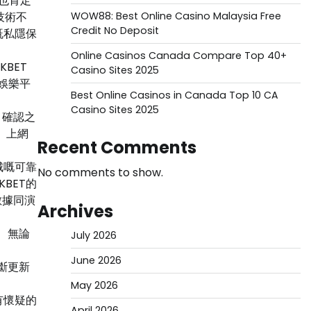
也肯定
技術不
WOW88: Best Online Casino Malaysia Free
Credit No Deposit
既私隱保
。
Online Casinos Canada Compare Top 40+
BET
Casino Sites 2025
娛樂平
Best Online Casinos in Canada Top 10 CA
Casino Sites 2025
，確認之
 上網
Recent Comments
城嘅可靠
No comments to show.
BET的
數據同演
Archives
 無論
July 2026
。
June 2026
斷更新
May 2026
有懷疑的
April 2026