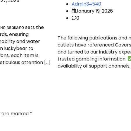
 27, 2025
Admin34540
January 19, 2026
0
ино зеркало sets the
rds, ensuring
The following publications and 
rability and water
outlets have referenced Cover
m luckybear to
and turned to our industry exper
ons, each item is
trusted gambling information.
ticulous attention […]
availability of support channels,
ds are marked
*